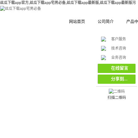
丝瓜下载app官方,丝瓜下载app宅男必备,丝瓜下载app最新版,丝瓜下载app最新版污
网站首页
公司简介
产品
客户服务
公司简介
钢结构拼
技术咨询
在
合作伙伴
木塑拼装
挡
业务咨询
线
客
集装箱集
在线留言
服
分享到...
工地工程
环保复合
栏栅
扫描二维码
挡