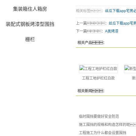
集装箱住人箱房
相关标签：
丝瓜下载app宅男
上一篇：
丝瓜下载app宅
装配式钢板烤漆型围挡
下一篇：
A类烤漆
栅栏
相关产品：
工程工地护栏红白款
新
相关新闻：
临时围挡要做好安全防范
施工围挡的规格和构造怎样的呢
工程施工为什么都会设置围挡