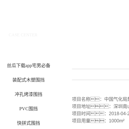
案例中心
CASE CENTER
丝瓜下载app宅男必备
装配式木塑围挡
冲孔烤漆围挡
项目名称：中国气化局
项目地址：深圳南
PVC围挡
项目时间：2018-04-
项目用量：1000m²
快拼式围挡