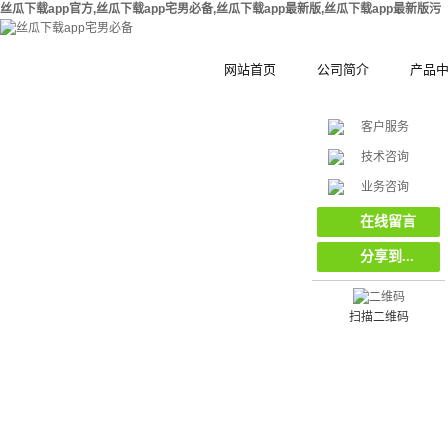
丝瓜下载app官方,丝瓜下载app宅男必备,丝瓜下载app最新版,丝瓜下载app最新版污
网站首页
公司简介
产品
客户服务
公司简介
钢结构拼
技术咨询
在
合作伙伴
木塑拼装
挡
业务咨询
线
客
集装箱集
在线留言
服
分享到...
工地工程
环保复合
栏栅
扫描二维码
挡